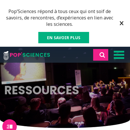
Pop’Sciences répond à tous ceux qui ont soif de
savoirs, de rencontres, d’expériences en lien avec
les sciences.
EN SAVOIR PLUS
RESSOURCES