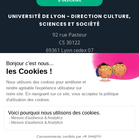
UNIVERSITÉ DE LYON - DIRECTION CULTURE,
SCIENCES ET SOCIÉTÉ
92 rue Pasteur
CS 30122
69361 Lyon cedex 07
popsciences@universite-lyon.fr
Tél.
+33 (0)4 37 37 82 01
https://www.youtube.com/embed/Qm-prNOXepo