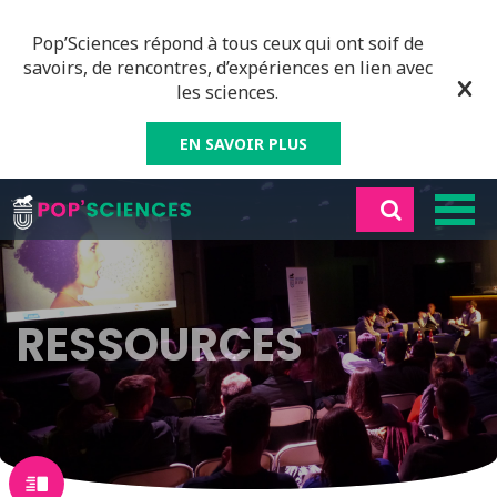
Pop’Sciences répond à tous ceux qui ont soif de
savoirs, de rencontres, d’expériences en lien avec
les sciences.
EN SAVOIR PLUS
RESSOURCES