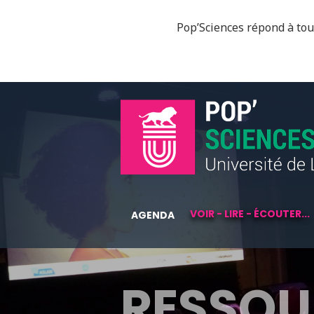
Pop’Sciences répond à tous
VOIR - LIRE - ÉCOUTER...
AGENDA
RESSOU