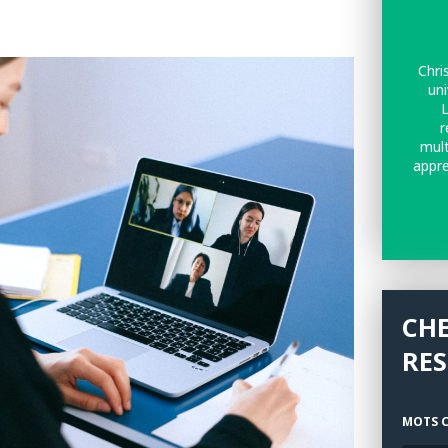
Chri
uni
L
r
mult
appre
CH
RE
MOTS C