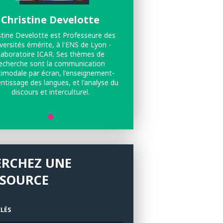
Christine Develotte
stine Develotte est Professeure des
versités émérite, à l'ENS de Lyon -
aboratoire ICAR. Ses thèmes de
echerche sont la communication
imodale par écran, l'enseignement-
ntissage des langues, et l'analyse du
discours et interculturel.
ERCHEZ UNE
SSOURCE
LÉS