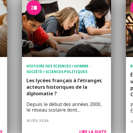
HISTOIRE DES SCIENCES / HOMME -
B
SOCIÉTÉ / SCIENCES POLITIQUES
É
Les lycées français à l’étranger,
u
acteurs historiques de la
p
diplomatie ?
Depuis le début des années 2000,
P
le réseau scolaire dont…
É
16 FÉV 2026
0
TE
LIRE LA SUITE