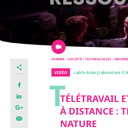
HOMME - SOCIÉTÉ / TECHNOLOGIES - INFO
VIDÉO
LabEx Aslan|Laboratoire ICA
T
TÉLÉTRAVAIL 
À DISTANCE : 
NATURE