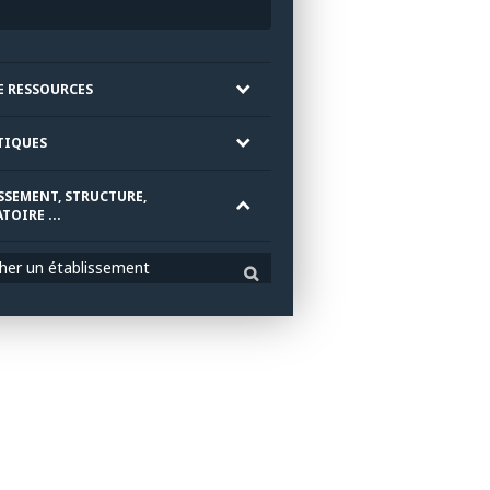
E RESSOURCES
TIQUES
SSEMENT, STRUCTURE,
TOIRE ...
her un établissement