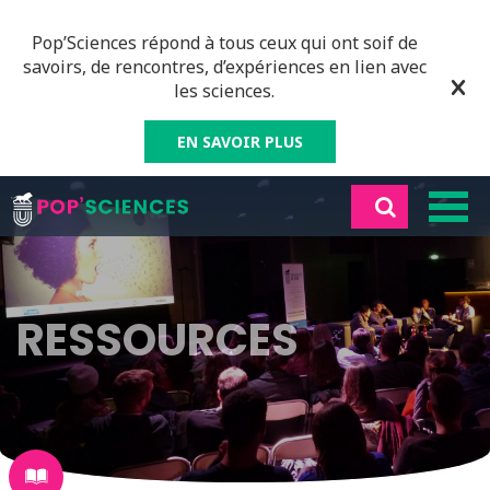
Pop’Sciences répond à tous ceux qui ont soif de
savoirs, de rencontres, d’expériences en lien avec
les sciences.
EN SAVOIR PLUS
RESSOURCES