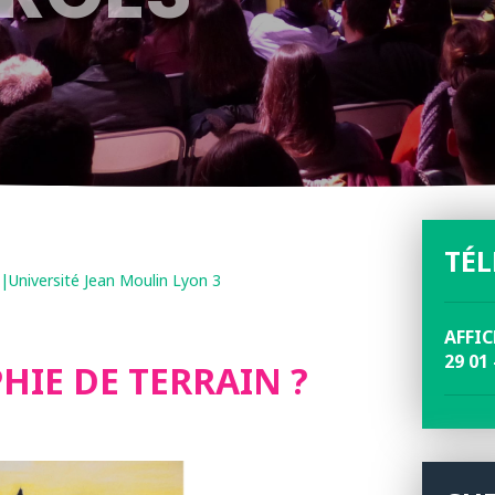
TÉ
niversité Jean Moulin Lyon 3
AFFI
29 01 
HIE DE TERRAIN ?