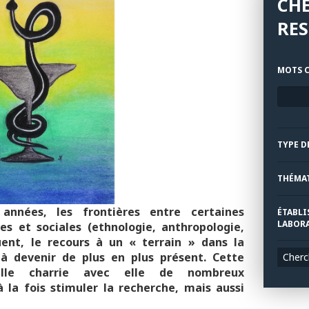
CH
RE
MOTS C
TYPE D
THÉMA
années, les frontières entre certaines
ÉTABLI
LABORA
es et sociales (ethnologie, anthropologie,
nuent, le recours à un « terrain » dans la
à devenir de plus en plus présent. Cette
Cherc
velle charrie avec elle de nombreux
la fois stimuler la recherche, mais aussi