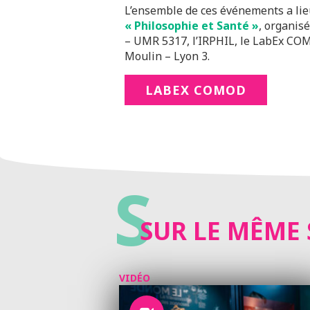
L’ensemble de ces événements a lie
« Philosophie et Santé »
, organis
– UMR 5317, l’IRPHIL, le LabEx COMO
Moulin – Lyon 3.
LABEX COMOD
S
SUR LE MÊME 
VIDÉO