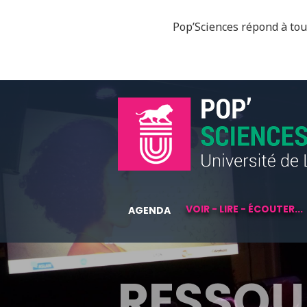
Pop’Sciences répond à tous
VOIR - LIRE - ÉCOUTER...
AGENDA
RESSOU