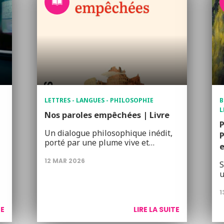
LETTRES - LANGUES - PHILOSOPHIE
B
L
Nos paroles empêchées | Livre
P
Un dialogue philosophique inédit,
P
porté par une plume vive et…
e
12 MAR 2026
S
u
1
TE
LIRE LA SUITE