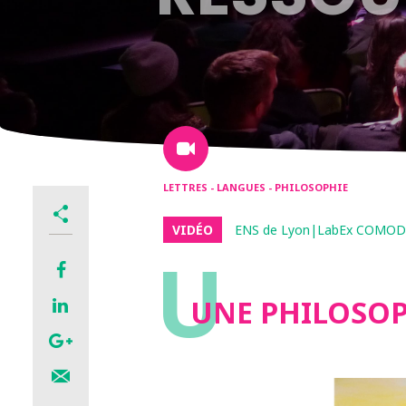
LETTRES - LANGUES - PHILOSOPHIE
VIDÉO
ENS de Lyon|LabEx COMOD|U
U
UNE PHILOSOP