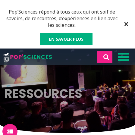
Pop’Sciences répond à tous ceux qui ont soif de
savoirs, de rencontres, d’expériences en lien avec
les sciences.
EN SAVOIR PLUS
RESSOURCES