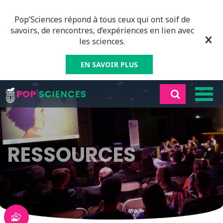
Pop’Sciences répond à tous ceux qui ont soif de
savoirs, de rencontres, d’expériences en lien avec
les sciences.
EN SAVOIR PLUS
RESSOURCES