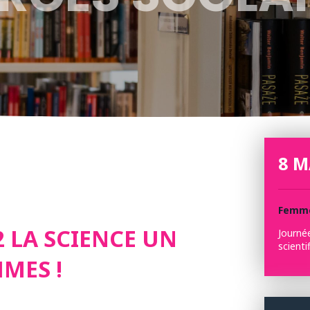
8 M
Femme
2 LA SCIENCE UN
Journé
scienti
MES !