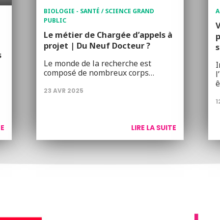
BIOLOGIE - SANTÉ / SCIENCE GRAND
A
PUBLIC
V
Le métier de Chargée d’appels à
p
projet | Du Neuf Docteur ?
s
s
Le monde de la recherche est
I
composé de nombreux corps…
l
ê
23 AVR 2025
1
TE
LIRE LA SUITE