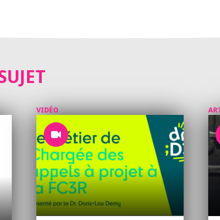
SUJET
VIDÉO
AR