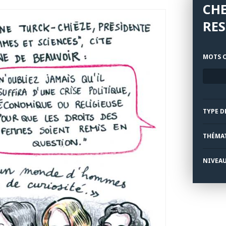
CH
RES
MOTS C
TYPE D
THÉMA
NIVEA