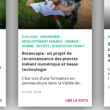
ÉCOLOGIE - AGRONOMIE -
B
DÉVELOPPEMENT DURABLE - ÉNERGIE /
G
HOMME - SOCIÉTÉ / SCIENCES DU VIVANT
s
Botascopia : un projet de
g
reconnaissance des plantes
i
mêlant numérique et basse
t
L
technologie
m
C’est lors d’une formation en
r
permaculture dans la Vallée de…
0
01 JUIL 2026
TE
LIRE LA SUITE