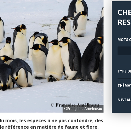
CH
RES
MOTS C
TYPE D
THÉMA
NIVEA
©Françoise Amélineau
du mois, les espèces à ne pas confondre, des
 de référence en matière de faune et flore,