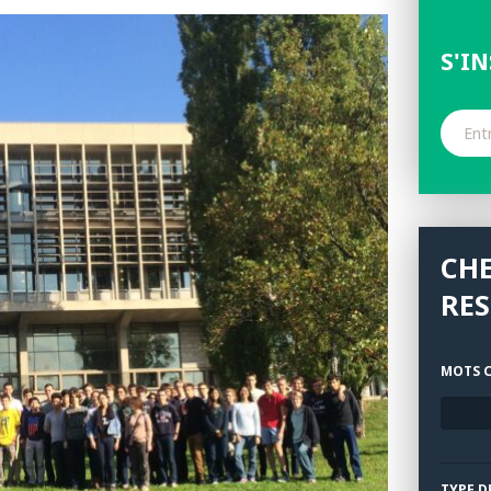
S'I
CH
RES
MOTS C
TYPE D