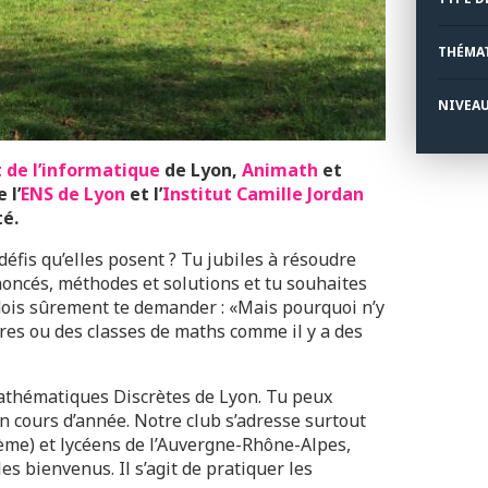
THÉMA
NIVEA
 de l’informatique
de Lyon,
Animath
et
 l’
ENS de Lyon
et l’
Institut Camille Jordan
té.
éfis qu’elles posent ? Tu jubiles à résoudre
oncés, méthodes et solutions et tu souhaites
u dois sûrement te demander : «Mais pourquoi n’y
ires ou des classes de maths comme il y a des
Mathématiques Discrètes de Lyon. Tu peux
cours d’année. Notre club s’adresse surtout
uième) et lycéens de l’Auvergne-Rhône-Alpes,
s bienvenus. Il s’agit de pratiquer les