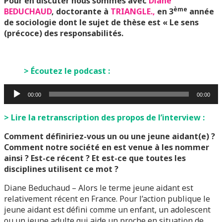
Pour en discuter nous sommes avec
Diane
ème
BEDUCHAUD
,
doctorante à
TRIANGLE.,
en 3
année
de sociologie dont le sujet de thèse est « Le sens
(précoce) des responsabilités.
> Écoutez le podcast :
Lecteur
00:00
00:00
audio
> Lire la retranscription des propos de l’interview :
Comment définiriez-vous un ou une jeune aidant(e) ?
Comment notre société en est venue à les nommer
ainsi ? Est-ce récent ? Et est-ce que toutes les
disciplines utilisent ce mot ?
Diane Beduchaud – Alors le terme jeune aidant est
relativement récent en France. Pour l’action publique le
jeune aidant est défini comme un enfant, un adolescent
ou un jeune adulte qui aide un proche en situation de