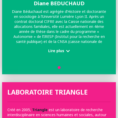
Diane BEDUCHAUD
Diane Béduchaud est agrégée d’Histoire et doctorante
en sociologie à l’Université Lumière Lyon II. Après un
contrat doctoral CIFRE avec la Caisse nationale des
allocations familiales, elle est actuellement en 4ème
année de thèse dans le cadre du programme «
Autonomie » de l’IRESP (Institut pour la recherche en
santé publique) et de la CNSA (caisse nationale de
solidarité pour l’autonomie). Sa thèse, réalisée sous la
Lire plus
direction d’Hélène Buisson Fenet s’intéresse aux jeunes
aidants dans une perspective qui croise sociologie de
l’action publique, sociologie de la jeunesse et sociologie
de la famille. Elle a notamment publié l’article « Aider un
proche au temps des jeunesses, entre norme
d’insouciance et devoir de solidarité familiale » dans la
revue Lien Social et Politique.
LABORATOIRE TRIANGLE
Créé en 2005,
Triangle
est un laboratoire de recherche
interdisciplinaire en sciences humaines et sociales, autour