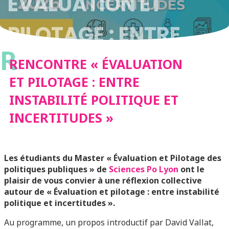
ÉVALUATION ET
PILOTAGE : ENTRE
R
INSTABILITÉ
RENCONTRE « ÉVALUATION
ET PILOTAGE : ENTRE
POLITIQUE ET
INSTABILITÉ POLITIQUE ET
INCERTITUDES »
INCERTITUDES »
Les étudiants du Master « Évaluation et Pilotage des
politiques publiques » de
Sciences Po Lyon
ont le
plaisir de vous convier à une réflexion collective
autour de « Évaluation et pilotage : entre instabilité
politique et incertitudes ».
Au programme, un propos introductif par David Vallat,