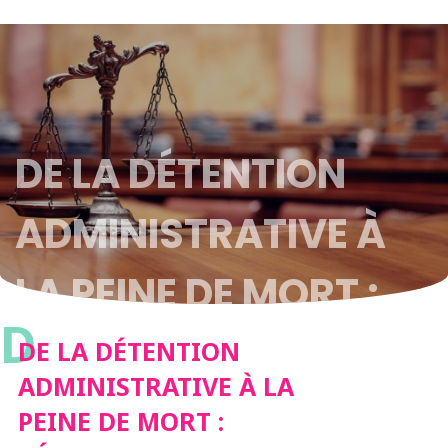
DE LA DÉTENTION
ADMINISTRATIVE À
LA PEINE DE MORT :
D
L’ÉVOLUTION D’UN
DE LA DÉTENTION
ADMINISTRATIVE À LA
DROIT D’EXCEPTION
PEINE DE MORT :