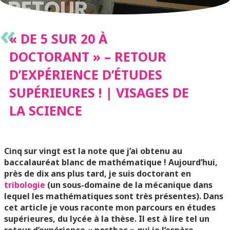
RETOUR
«
D’EXPÉRIENCE
« DE 5 SUR 20 À
DOCTORANT » – RETOUR
D’ÉTUDES
D’EXPÉRIENCE D’ÉTUDES
SUPÉRIEURES ! | VISAGES DE
SUPÉRIEURES ! |
LA SCIENCE
VISAGES DE LA
Cinq sur vingt est la note que j’ai obtenu au
SCIENCE
baccalauréat blanc de mathématique ! Aujourd’hui,
près de dix ans plus tard, je suis doctorant en
tribologie
(un sous-domaine de la mécanique dans
lequel les mathématiques sont très présentes). Dans
cet article je vous raconte mon parcours en études
supérieures, du lycée à la thèse. Il est à lire tel un