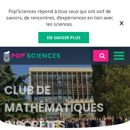
Pop’Sciences répond à tous ceux qui ont soif de
savoirs, de rencontres, d’expériences en lien avec
les sciences.
EN SAVOIR PLUS
CLUB DE
MATHÉMATIQUES
DISCRÈTES