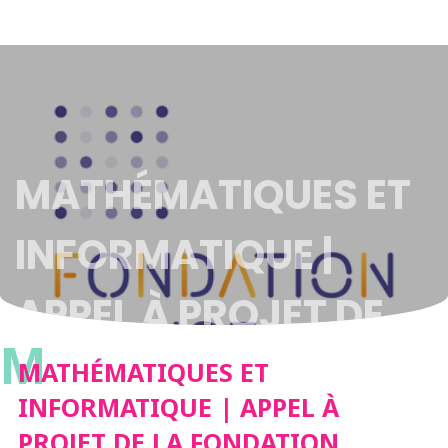
MATHÉMATIQUES ET
INFORMATIQUE |
APPEL À PROJET DE
M
LA FONDATION
MATHÉMATIQUES ET
INFORMATIQUE | APPEL À
BLAISE PASCAL
PROJET DE LA FONDATION