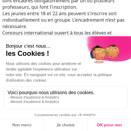
sont encadrés obligatoirement par un ou plusieurs
professeurs, qui font l’inscription.
Les jeunes entre 18 et 22 ans peuvent s’inscrire soit
individuellement ou en groupe. L’encadrement n’est pas
nécessaire.
Concours international ouvert à tous les élèves et
étudiants du monde avec un âge compris entre
5 et 22
ans
pendant l’année 2025.
>> Avec quel but ?
Le but de ce concours est de provoquer une réflexion sur
le rôle de l’électricité à travers l’histoire, dans le présent
et dans l’avenir de notre monde. Cela peut être fait à
travers le questionnement, des démonstrations
expérimentales, des projets, …
>> Quelles sont les productions attendues ?
Le concours consiste en la réalisation d’une production
qui traite de l’électricité dans tous ces aspects.
La production peut prendre des formes extrêmement