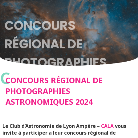
CONCOURS
RÉGIONAL DE
PHOTOGRAPHIES
C
ASTRONOMIQUES
CONCOURS RÉGIONAL DE
PHOTOGRAPHIES
2024
ASTRONOMIQUES 2024
Le Club d’Astronomie de Lyon Ampère –
CALA
vous
invite à participer a leur concours régional de