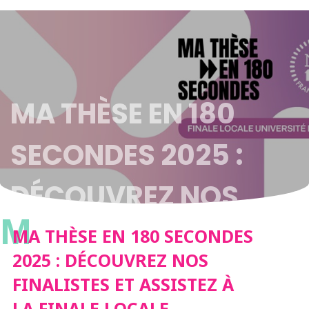
MA THÈSE EN 180
SECONDES 2025 :
DÉCOUVREZ NOS
M
FINALISTES ET
MA THÈSE EN 180 SECONDES
2025 : DÉCOUVREZ NOS
ASSISTEZ À LA FINALE
FINALISTES ET ASSISTEZ À
LA FINALE LOCALE