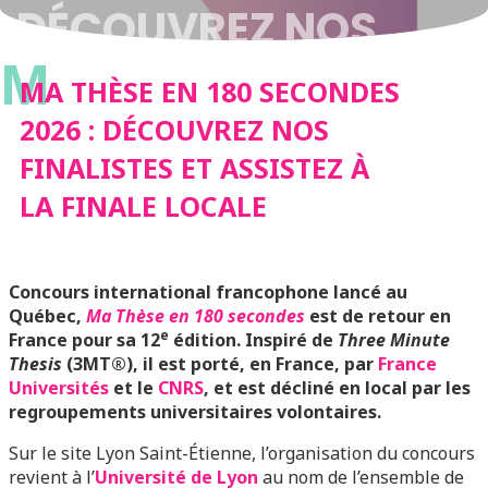
DÉCOUVREZ NOS
M
FINALISTES ET
MA THÈSE EN 180 SECONDES
2026 : DÉCOUVREZ NOS
ASSISTEZ À LA FINALE
FINALISTES ET ASSISTEZ À
LA FINALE LOCALE
LOCALE
Concours international francophone lancé au
Québec,
Ma Thèse en 180 secondes
est de retour en
e
France pour sa 12
édition. Inspiré de
Three Minute
Thesis
(3MT®), il est porté, en France, par
France
Universités
et le
CNRS
, et est décliné en local par les
regroupements universitaires volontaires.
Sur le site Lyon Saint-Étienne, l’organisation du concours
revient à l’
Université de Lyon
au nom de l’ensemble de