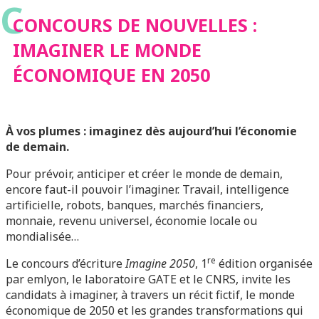
C
ÉCONOMIQUE EN
CONCOURS DE NOUVELLES :
IMAGINER LE MONDE
2050
ÉCONOMIQUE EN 2050
À vos plumes : imaginez dès aujourd’hui l’économie
de demain.
Pour prévoir, anticiper et créer le monde de demain,
encore faut-il pouvoir l’imaginer. Travail, intelligence
artificielle, robots, banques, marchés financiers,
monnaie, revenu universel, économie locale ou
mondialisée…
re
Le concours d’écriture
Imagine 2050
, 1
édition organisée
par emlyon, le laboratoire GATE et le CNRS, invite les
candidats à imaginer, à travers un récit fictif, le monde
économique de 2050 et les grandes transformations qui