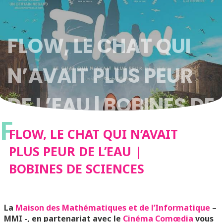
FLOW, LE CHAT QUI
N’AVAIT PLUS PEUR
DE L’EAU | BOBINES DE
F
SCIENCES
FLOW, LE CHAT QUI N’AVAIT
PLUS PEUR DE L’EAU |
BOBINES DE SCIENCES
La
Maison des Mathématiques et de l’Informatique
–
MMI -, en partenariat avec le
Cinéma Comœdia
vous