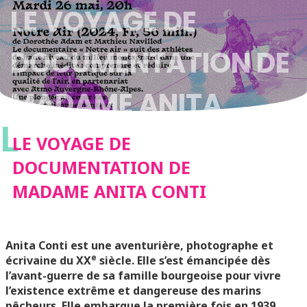
LE VOYAGE DE
DOCUMENTATION DE
MADAME ANITA
L
CONTI
LE VOYAGE DE
DOCUMENTATION DE
MADAME ANITA CONTI
Anita Conti est une aventurière, photographe et
e
écrivaine du XX
siècle. Elle s’est émancipée dès
l’avant-guerre de sa famille bourgeoise pour vivre
l’existence extrême et dangereuse des marins
pêcheurs. Elle embarque la première fois en 1939