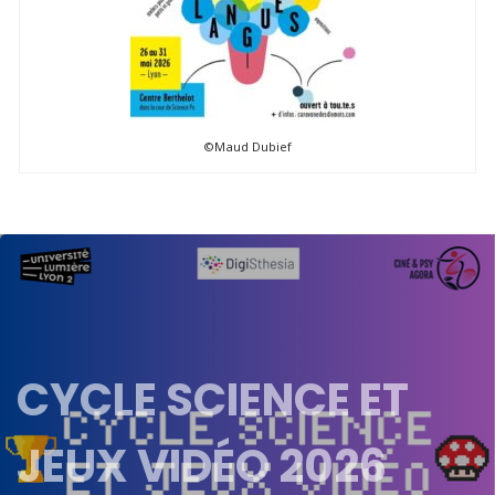
©Maud Dubief
CYCLE SCIENCE ET
JEUX VIDÉO 2026