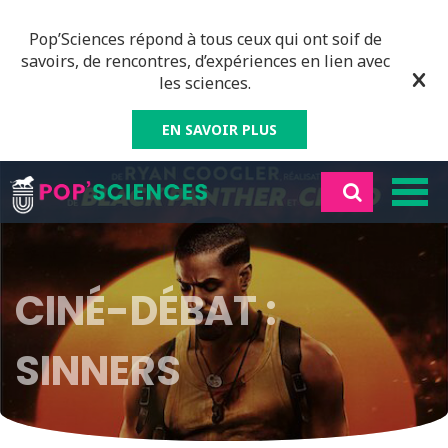
Pop’Sciences répond à tous ceux qui ont soif de
savoirs, de rencontres, d’expériences en lien avec
les sciences.
EN SAVOIR PLUS
CINÉ-DÉBAT :
SINNERS