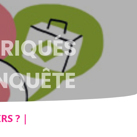
RIQUÉS
ENQUÊTE
S ? |