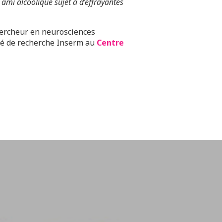
ami alcoolique sujet à d’effrayantes
hercheur en neurosciences
rgé de recherche Inserm au
Centre