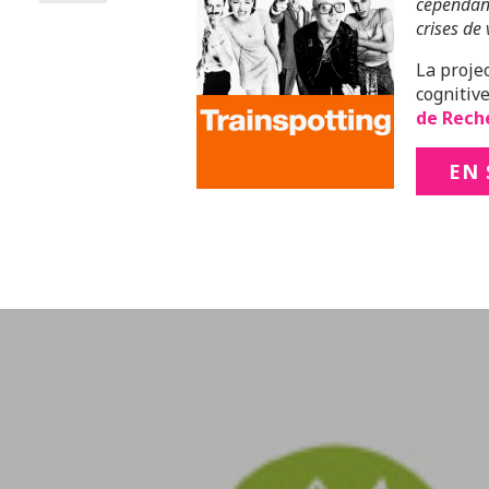
cependant
crises de 
La proje
cognitiv
de Rech
EN 