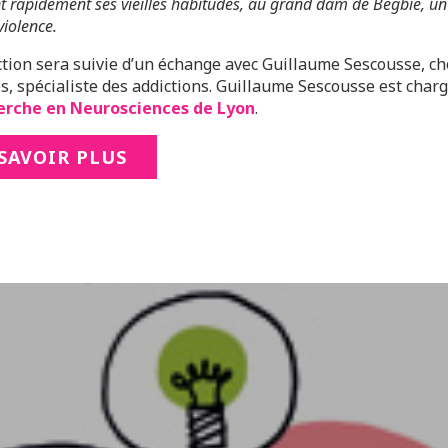
 rapidement ses vieilles habitudes, au grand dam de Begbie, un 
violence.
ction sera suivie d’un échange avec Guillaume Sescousse, c
es, spécialiste des addictions. Guillaume Sescousse est cha
erche en Neurosciences de Lyon
.
SAVOIR PLUS