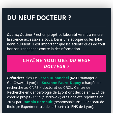
DU NEUF DOCTEUR ?
Du neuf Docteur ?
est un projet collaboratif visant à rendre
la science accessible à tous. Dans une époque où les fake
news pullulent, il est important que les scientifiques de tout
horizon s’engagent contre la désinformation.
CHAÎNE YOUTUBE
DU NEUF
DOCTEUR ?
Créatrices :
les
Dr.
Sarah Duponchel
(R&D manager à
GenOway – Lyon) et
Suzanne Faure-Dupuy
(chargée de
recherche au CNRS – doctorat du CRCL, Centre de
Recherche en Cancérologie de Lyon) ont décidé en 2021 de
créer le projet
Du neuf Docteur ?
; elles ont été rejointes en
2024 par
Romain Barnault
(responsable PBES (
P
lateau de
B
iologie
E
xperimentale de la
S
ouris) à l’ENS de Lyon).