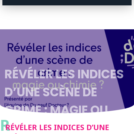
RÉVÉLER LES INDICES
D’UNE SCÈNE DE
CRIME : MAGIE OU
R
CHIMIE ? | DU NEUF
RÉVÉLER LES INDICES D’UNE