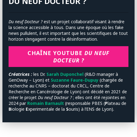
DU NEUF DOCTEUR ?
Du neuf Docteur ?
est un projet collaboratif visant à rendre
la science accessible à tous. Dans une époque où les fake
news pullulent, il est important que les scientifiques de tout
horizon s’engagent contre la désinformation.
CHAÎNE YOUTUBE
DU NEUF
DOCTEUR ?
Créatrices :
les
Dr.
Sarah Duponchel
(R&D manager à
GenOway – Lyon) et
Suzanne Faure-Dupuy
(chargée de
recherche au CNRS – doctorat du CRCL, Centre de
Recherche en Cancérologie de Lyon) ont décidé en 2021 de
créer le projet
Du neuf Docteur ?
; elles ont été rejointes en
2024 par
Romain Barnault
(responsable PBES (
P
lateau de
B
iologie
E
xperimentale de la
S
ouris) à l’ENS de Lyon).