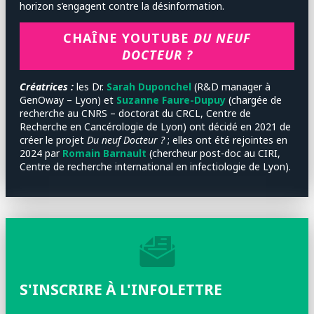
horizon s’engagent contre la désinformation.
CHAÎNE YOUTUBE
DU NEUF
DOCTEUR ?
Créatrices :
les
Dr.
Sarah Duponchel
(R&D manager à
GenOway – Lyon) et
Suzanne Faure-Dupuy
(chargée de
recherche au CNRS – doctorat du CRCL, Centre de
Recherche en Cancérologie de Lyon) ont décidé en 2021 de
créer le projet
Du neuf Docteur ?
; elles ont été rejointes en
2024 par
Romain Barnault
(chercheur post-doc au CIRI,
Centre de recherche international en infectiologie de Lyon).
S'INSCRIRE À L'INFOLETTRE