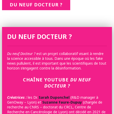
DU NEUF DOCTEUR ?
DU NEUF DOCTEUR ?
Du neuf Docteur ?
est un projet collaboratif visant à rendre
la science accessible à tous. Dans une époque où les fake
news pullulent, il est important que les scientifiques de tout
horizon s’engagent contre la désinformation.
CHAÎNE YOUTUBE
DU NEUF
DOCTEUR ?
Créatrices :
les
Dr.
Sarah Duponchel
(R&D manager à
GenOway – Lyon) et
Suzanne Faure-Dupuy
(chargée de
recherche au CNRS – doctorat du CRCL, Centre de
Recherche en Cancérologie de Lyon) ont décidé en 2021 de