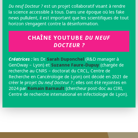
Du neuf Docteur ?
est un projet collaboratif visant à rendre
la science accessible à tous. Dans une époque où les fake
news pullulent, il est important que les scientifiques de tout
horizon s’engagent contre la désinformation.
CHAÎNE YOUTUBE
DU NEUF
DOCTEUR ?
Créatrices :
les
Dr.
Sarah Duponchel
(R&D manager à
GenOway – Lyon) et
Suzanne Faure-Dupuy
(chargée de
recherche au CNRS – doctorat du CRCL, Centre de
Recherche en Cancérologie de Lyon) ont décidé en 2021 de
créer le projet
Du neuf Docteur ?
; elles ont été rejointes en
2024 par
Romain Barnault
(chercheur post-doc au CIRI,
Centre de recherche international en infectiologie de Lyon).