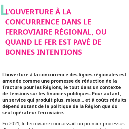
L
FERROVIAIRE
L’OUVERTURE À LA
CONCURRENCE DANS LE
RÉGIONAL, OU
FERROVIAIRE RÉGIONAL, OU
QUAND LE FER EST PAVÉ DE
QUAND LE FER EST
BONNES INTENTIONS
PAVÉ DE BONNES
L’ouverture à la concurrence des lignes régionales est
INTENTIONS
amenée comme une promesse de réduction de la
fracture pour les Régions, le tout dans un contexte
de tensions sur les finances publiques. Pour autant,
un service qui produit plus, mieux… et à coûts réduits
dépend autant de la politique de la Région que du
seul opérateur ferroviaire.
En 2021, le ferroviaire connaissait un premier processus