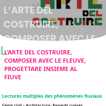
L’ARTE DEL
COSTRUIRE,
COMPOSER AVEC LE
L
FLEUVE, PROGETTARE
L’ARTE DEL COSTRUIRE,
COMPOSER AVEC LE FLEUVE,
INSIEME AL FIUVE
PROGETTARE INSIEME AL
FIUVE
Lectures multiples des phénomènes fluviaux
Génie civil – Architecture- Regards croisés