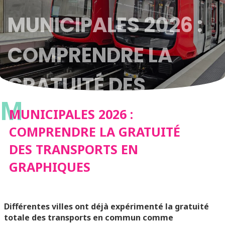
MUNICIPALES 2026 :
COMPRENDRE LA
GRATUITÉ DES
M
TRANSPORTS EN
MUNICIPALES 2026 :
COMPRENDRE LA GRATUITÉ
GRAPHIQUES
DES TRANSPORTS EN
GRAPHIQUES
Différentes villes ont déjà expérimenté la gratuité
totale des transports en commun comme