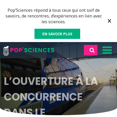
Pop’Sciences répond à tous ceux qui ont soif de
savoirs, de rencontres, d’expériences en lien avec
les sciences.
EN SAVOIR PLUS
L’OUVERTURE À LA
CONCURRENCE
DANS LE