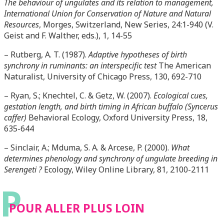
The behaviour of ungulates and its relation to management,
International Union for Conservation of Nature and Natural
Resources
, Morges, Switzerland, New Series, 24:1-940 (V.
Geist and F. Walther, eds.), 1, 14-55
– Rutberg, A. T. (1987).
Adaptive hypotheses of birth
synchrony in ruminants: an interspecific test
The American
Naturalist, University of Chicago Press, 130, 692-710
– Ryan, S.; Knechtel, C. & Getz, W. (2007).
Ecological cues,
gestation length, and birth timing in African buffalo (Syncerus
caffer)
Behavioral Ecology, Oxford University Press, 18,
635-644
– Sinclair, A.; Mduma, S. A. & Arcese, P. (2000).
What
determines phenology and synchrony of ungulate breeding in
Serengeti ?
Ecology, Wiley Online Library, 81, 2100-2111
P
POUR ALLER PLUS LOIN