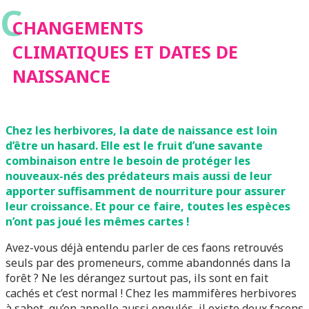
C
NAISSANCE
CHANGEMENTS
CLIMATIQUES ET DATES DE
NAISSANCE
Chez les herbivores, la date de naissance est loin
d’être un hasard. Elle est le fruit d’une savante
combinaison entre le besoin de protéger les
nouveaux-nés des prédateurs mais aussi de leur
apporter suffisamment de nourriture pour assurer
leur croissance. Et pour ce faire, toutes les espèces
n’ont pas joué les mêmes cartes !
Avez-vous déjà entendu parler de ces faons retrouvés
seuls par des promeneurs, comme abandonnés dans la
forêt ? Ne les dérangez surtout pas, ils sont en fait
cachés et c’est normal ! Chez les mammifères herbivores
à sabot, qu’on appelle aussi ongulés, il existe deux façons