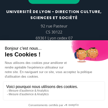
UNIVERSITÉ DE LYON - DIRECTION CULTURE,
SCIENCES ET SOCIÉTÉ
92 rue Pasteur
CS 30122
69361 Lyon cedex 07
popsciences@universite-lyon.fr
Tél.
+33 (0)4 37 37 82 01
https://www.youtube.com/embed/Qm-prNOXepo