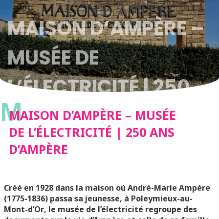
MAISON D’AMPÈRE –
MUSÉE DE
L’ÉLECTRICITÉ | 250
M
ANS D’AMPÈRE
MAISON D’AMPÈRE – MUSÉE
DE L’ÉLECTRICITÉ | 250 ANS
D’AMPÈRE
Créé en 1928 dans la maison où André-Marie Ampère
(1775-1836) passa sa jeunesse,
à Poleymieux-au-
Mont-d’Or
, le musée de l’électricité regroupe des