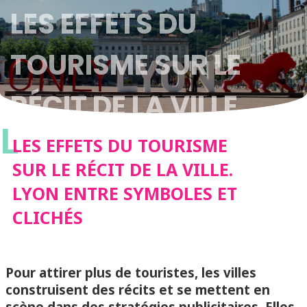
LES EFFETS DU
TOURISME SUR LE
RÉCIT DE LA VILLE.
L
LYON ENTRE
LES EFFETS DU TOURISME
SUR LE RÉCIT DE LA VILLE.
SYMBOLES ET
LYON ENTRE SYMBOLES ET
CLICHÉS
CLICHÉS
Pour attirer plus de touristes, les villes
construisent des récits et se mettent en
scène dans des stratégies publicitaires. Elles