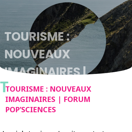
TOURISME :
NOUVEAUX
IMAGINAIRES |
T
FORUM
TOURISME : NOUVEAUX
IMAGINAIRES | FORUM
POP’SCIENCES
POP’SCIENCES