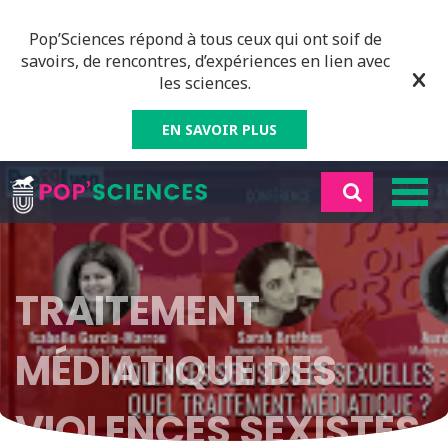
Pop’Sciences répond à tous ceux qui ont soif de
savoirs, de rencontres, d’expériences en lien avec
les sciences.
EN SAVOIR PLUS
TRAITEMENT
MÉDIATIQUE DES
VIOLENCES SEXISTES