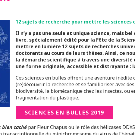
12 sujets de recherche pour mettre les sciences e
Il n’y a pas une seule et unique science, mais bel 
livre, spécialement édité pour la Fête de la Scien
mettre en lumière 12 sujets de recherches univer
doctorants au cours de leurs thèses. Ainsi, ce no
la démarche scientifique à travers une diversité d
une forme originale, accessible et distrayante : 
Ces sciences en bulles offrent une aventure inédite 
(re)découvrir la recherche et se familiariser avec des
biodiversité, la biomécanique chez les insectes, ou e
fragmentation du plastique.
SCIENCES EN BULLES 2019
s bien caché
par Fleur Chapus ou le rôle des hélicases DDX
on transcriptionnelle du minichromosome du virus de l’hépat