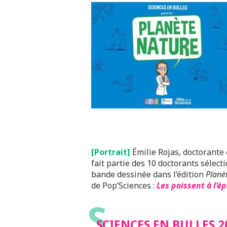
[Portrait]
Émilie Rojas, doctorante 
fait partie des 10 doctorants sélect
bande dessinée dans l’édition
Planè
de Pop’Sciences :
Les poissent à l’é
S
SCIENCES EN BULLES 2