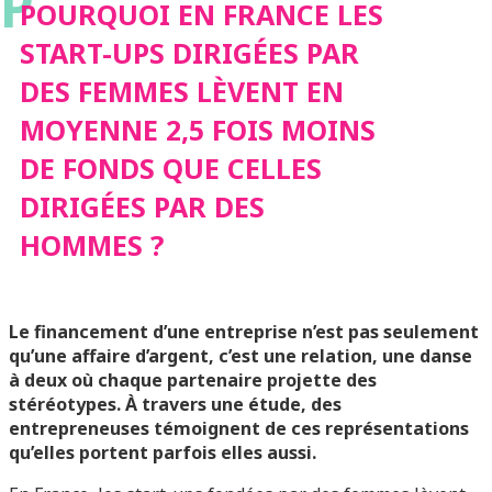
P
DES FEMMES LÈVENT
POURQUOI EN FRANCE LES
START-UPS DIRIGÉES PAR
EN MOYENNE 2,5 FOIS
DES FEMMES LÈVENT EN
MOYENNE 2,5 FOIS MOINS
MOINS DE FONDS
DE FONDS QUE CELLES
QUE CELLES DIRIGÉES
DIRIGÉES PAR DES
HOMMES ?
PAR DES HOMMES ?
Le financement d’une entreprise n’est pas seulement
qu’une affaire d’argent, c’est une relation, une danse
à deux où chaque partenaire projette des
stéréotypes. À travers une étude, des
entrepreneuses témoignent de ces représentations
qu’elles portent parfois elles aussi.