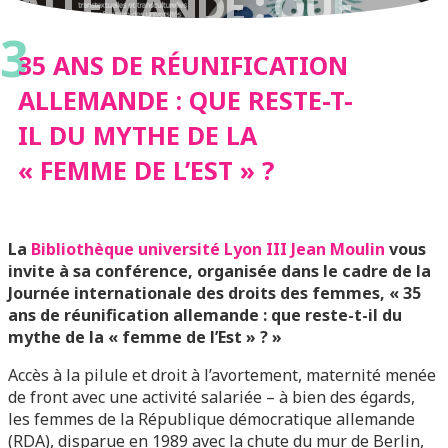
ALLEMANDE : QUE
3
RESTE-T-IL DU
35 ANS DE RÉUNIFICATION
ALLEMANDE : QUE RESTE-T-
MYTHE DE LA
IL DU MYTHE DE LA
« FEMME DE L’EST » ?
« FEMME DE L’EST » ?
La
Bibliothèque université Lyon III Jean Moulin
vous
invite à sa conférence, organisée dans le cadre de la
Journée internationale des droits des femmes, « 35
ans de réunification allemande : que reste-t-il du
mythe de la « femme de l’Est » ? »
Accès à la pilule et droit à l’avortement, maternité menée
de front avec une activité salariée – à bien des égards,
les femmes de la République démocratique allemande
(RDA), disparue en 1989 avec la chute du mur de Berlin,