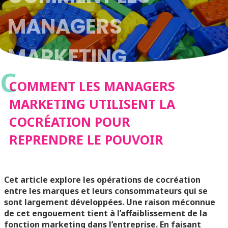
MANAGERS
MARKETING
C
UTILISENT LA
COMMENT LES MANAGERS
MARKETING UTILISENT LA
COCRÉATION POUR
COCRÉATION POUR
REPRENDRE LE POUVOIR
REPRENDRE LE
POUVOIR
Cet article explore les opérations de cocréation
entre les marques et leurs consommateurs qui se
sont largement développées. Une raison méconnue
de cet engouement tient à l’affaiblissement de la
fonction marketing dans l’entreprise. En faisant