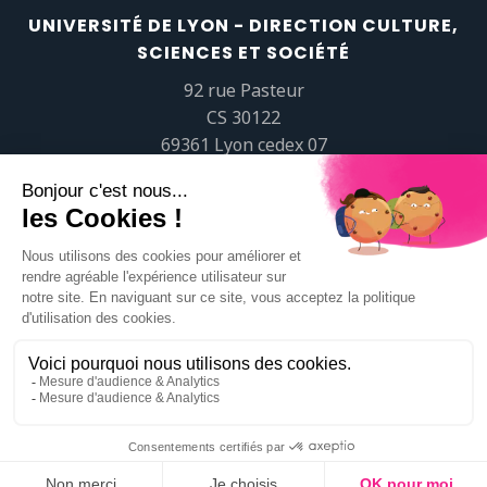
UNIVERSITÉ DE LYON - DIRECTION CULTURE,
SCIENCES ET SOCIÉTÉ
92 rue Pasteur
CS 30122
69361 Lyon cedex 07
popsciences@universite-lyon.fr
Tél.
+33 (0)4 37 37 82 01
https://www.youtube.com/embed/Qm-prNOXepo