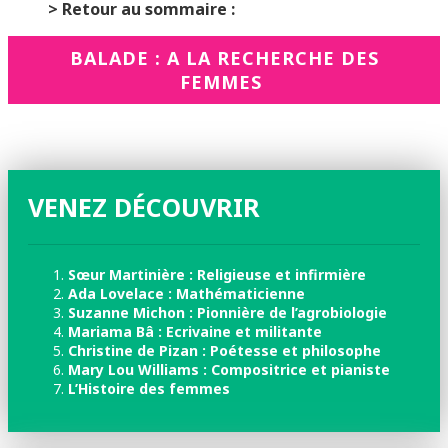
> Retour au sommaire :
BALADE : A LA RECHERCHE DES
FEMMES
VENEZ DÉCOUVRIR
Sœur Martinière : Religieuse et infirmière
Ada Lovelace : Mathématicienne
Suzanne Michon : Pionnière de l’agrobiologie
Mariama Bâ : Ecrivaine et militante
Christine de Pizan : Poétesse et philosophe
Mary Lou Williams : Compositrice et pianiste
L’Histoire des femmes