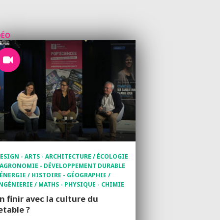
DÉO
ESIGN - ARTS - ARCHITECTURE / ÉCOLOGIE
 AGRONOMIE - DÉVELOPPEMENT DURABLE
 ÉNERGIE / HISTOIRE - GÉOGRAPHIE /
NGÉNIERIE / MATHS - PHYSIQUE - CHIMIE
n finir avec la culture du
etable ?