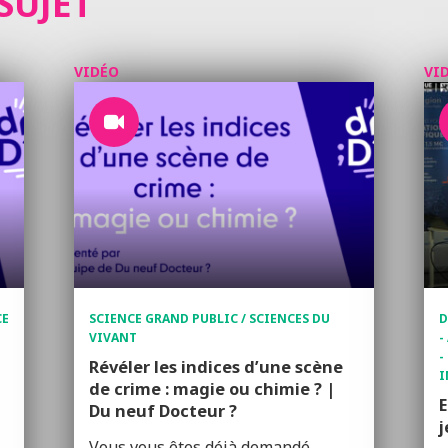
SUJET
VIDÉO
VI
CE
SCIENCE GRAND PUBLIC / SCIENCES DU
D
VIVANT
-
-
Révéler les indices d’une scène
I
de crime : magie ou chimie ? |
E
Du neuf Docteur ?
j
Vous vous êtes déjà demandé