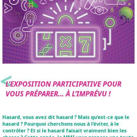
<
L’EXPOSITION PARTICIPATIVE POUR
VOUS PRÉPARER… À L’IMPRÉVU !
Hasard, vous avez dit hasard ? Mais qu’est-ce que le
hasard ? Pourquoi cherchons nous à l’éviter, à le
contrôler ? Et si le hasard faisait vraiment bien les