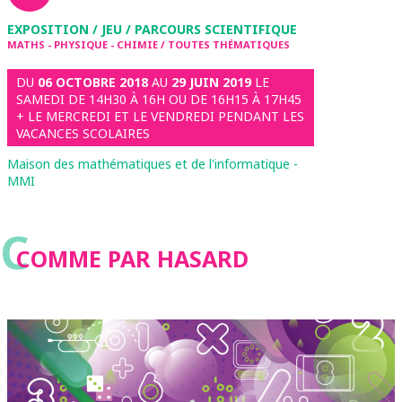
EXPOSITION / JEU / PARCOURS SCIENTIFIQUE
MATHS - PHYSIQUE - CHIMIE / TOUTES THÉMATIQUES
DU
06 OCTOBRE 2018
AU
29 JUIN 2019
LE
SAMEDI DE 14H30 À 16H OU DE 16H15 À 17H45
+ LE MERCREDI ET LE VENDREDI PENDANT LES
VACANCES SCOLAIRES
Maison des mathématiques et de l'informatique -
MMI
C
COMME PAR HASARD