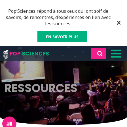
Pop’Sciences répond à tous ceux qui ont soif de
savoirs, de rencontres, d’expériences en lien avec
les sciences.
EN SAVOIR PLUS
RESSOURCES