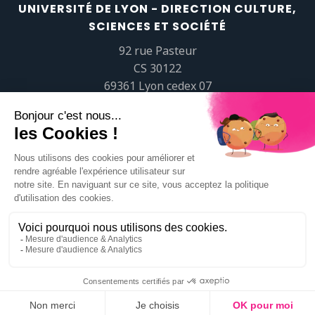
UNIVERSITÉ DE LYON - DIRECTION CULTURE,
SCIENCES ET SOCIÉTÉ
92 rue Pasteur
CS 30122
69361 Lyon cedex 07
popsciences@universite-lyon.fr
Tél.
+33 (0)4 37 37 82 01
https://www.youtube.com/embed/Qm-prNOXepo