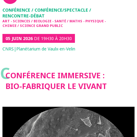
CONFÉRENCE / CONFÉRENCE/SPECTACLE /
RENCONTRE-DÉBAT
ART - SCIENCES / BIOLOGIE - SANTÉ / MATHS - PHYSIQUE -
CHIMIE / SCIENCE GRAND PUBLIC
05 JUIN 2026
DE 19H30 À 20H30
CNRS|Planétarium de Vaulx-en-Velin
C
CONFÉRENCE IMMERSIVE :
BIO-FABRIQUER LE VIVANT