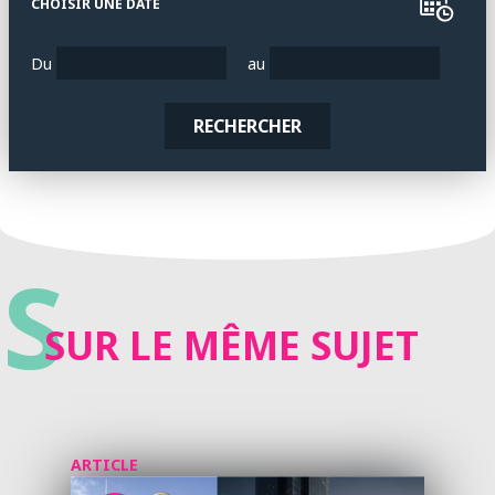
CHOISIR UNE DATE
Du
au
RECHERCHER
S
SUR LE MÊME SUJET
ARTICLE