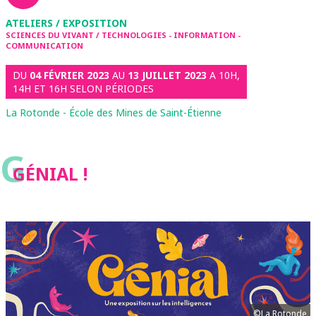
ATELIERS / EXPOSITION
SCIENCES DU VIVANT / TECHNOLOGIES - INFORMATION -
COMMUNICATION
DU
04 FÉVRIER 2023
AU
13 JUILLET 2023
A 10H,
14H ET 16H SELON PÉRIODES
La Rotonde - École des Mines de Saint-Étienne
G
GÉNIAL !
©La Rotonde