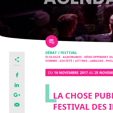
DÉBAT / FESTIVAL
ÉCOLOGIE - AGRONOMIE - DÉVELOPPEMENT DUR
HOMME - SOCIÉTÉ / LETTRES - LANGUES - PH
DU
16 NOVEMBRE 2017
AU
25 NOVEM
L
LA CHOSE PUB
FESTIVAL DES 