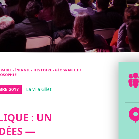
ABLE - ÉNERGIE / HISTOIRE - GÉOGRAPHIE /
ILOSOPHIE
BRE 2017
La Villa Gillet
LIQUE : UN
IDÉES —