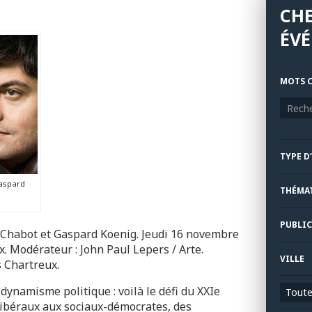
CH
ÉV
MOTS C
TYPE D
aspard
THÉMA
PUBLIC
 Chabot et Gaspard Koenig. Jeudi 16 novembre
x. Modérateur : John Paul Lepers / Arte.
VILLE
s Chartreux.
ynamisme politique : voilà le défi du XXIe
Toutes
 libéraux aux sociaux-démocrates, des