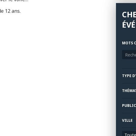
de 12 ans.
CH
ÉV
MOTS C
TYPE D
THÉMA
PUBLIC
VILLE
Toutes