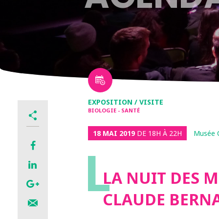
EXPOSITION / VISITE
BIOLOGIE - SANTÉ
18 MAI 2019
DE 18H À 22H
Musée C
L
LA NUIT DES 
CLAUDE BERN