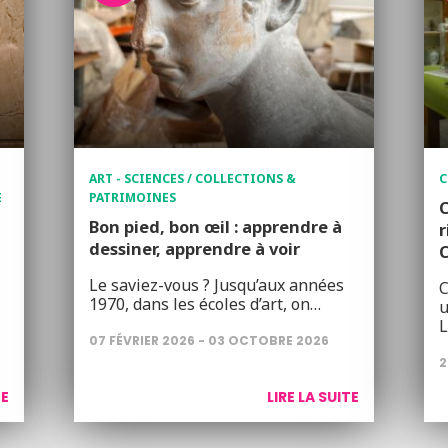
ART - SCIENCES / COLLECTIONS &
C
E
PATRIMOINES
C
Bon pied, bon œil : apprendre à
r
dessiner, apprendre à voir
C
Le saviez-vous ? Jusqu’aux années
C
1970, dans les écoles d’art, on…
u
L
07 FÉVRIER 2026 - 03 OCTOBRE 2026
2
TE
LIRE LA SUITE