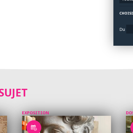
CHOISI
Du
SUJET
EXPOSITION
DO