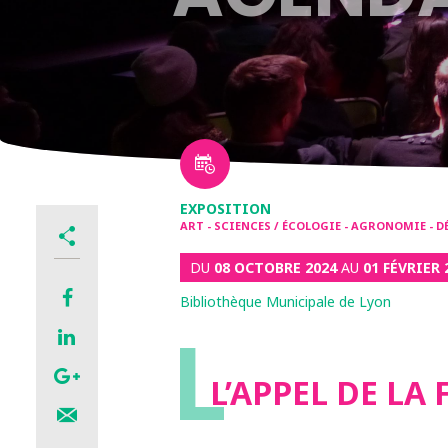
EXPOSITION
ART - SCIENCES / ÉCOLOGIE - AGRONOMIE - 
DU
08 OCTOBRE 2024
AU
01 FÉVRIER
Bibliothèque Municipale de Lyon
L
L’APPEL DE LA