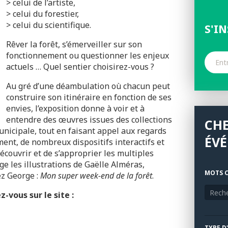
> celui de l’artiste,
> celui du forestier,
> celui du scientifique.
S'I
Rêver la forêt, s’émerveiller sur son
fonctionnement ou questionner les enjeux
actuels … Quel sentier choisirez-vous ?
Au gré d’une déambulation où chacun peut
construire son itinéraire en fonction de ses
envies, l’exposition donne à voir et à
entendre des œuvres issues des collections
CH
nicipale, tout en faisant appel aux regards
ÉV
ment, de nombreux dispositifs interactifs et
écouvrir et de s’approprier les multiples
uge les illustrations de Gaëlle Alméras,
MOTS C
ez George :
Mon super week-end de la forêt
.
-vous sur le site :
TYPE D