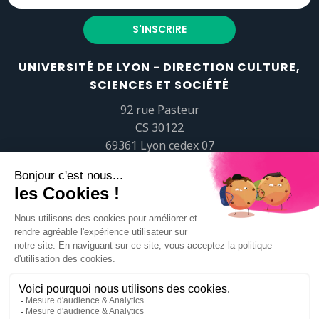
UNIVERSITÉ DE LYON - DIRECTION CULTURE,
SCIENCES ET SOCIÉTÉ
92 rue Pasteur
CS 30122
69361 Lyon cedex 07
popsciences@universite-lyon.fr
Tél.
+33 (0)4 37 37 82 01
https://www.youtube.com/embed/Qm-prNOXepo