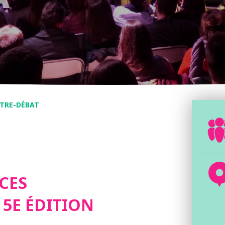
NTRE-DÉBAT
CES
 5E ÉDITION