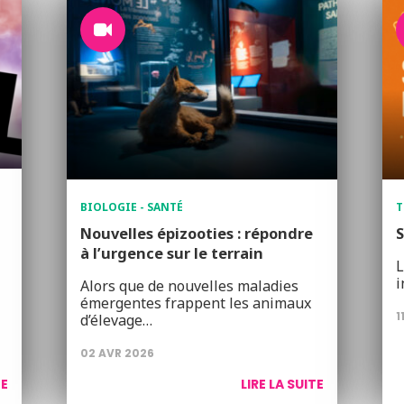
BIOLOGIE - SANTÉ
T
Nouvelles épizooties : répondre
S
à l’urgence sur le terrain
L
i
Alors que de nouvelles maladies
émergentes frappent les animaux
1
d’élevage…
02 AVR 2026
TE
LIRE LA SUITE