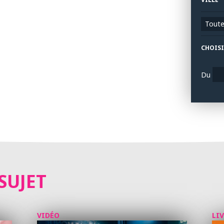
Toutes
CHOISI
Du
SUJET
VIDÉO
LI