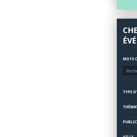
CH
ÉV
MOTS C
TYPE D
THÉMA
PUBLIC
VILLE