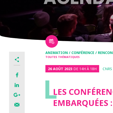
ANIMATION / CONFÉRENCE / RENCO
TOUTES THÉMATIQUES
26 AOÛT 2023
DE 14H À 18H
CNRS
L
LES CONFÉREN
EMBARQUÉES :