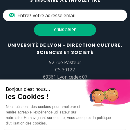
S'INSCRIRE À L'INFOLETTRE
UNIVERSITÉ DE LYON - DIRECTION CULTURE,
SCIENCES ET SOCIÉTÉ
92 rue Pasteur
CS 30122
69361 Lyon cedex 07
popsciences@universite-lyon.fr
Tél.
+33 (0)4 37 37 82 01