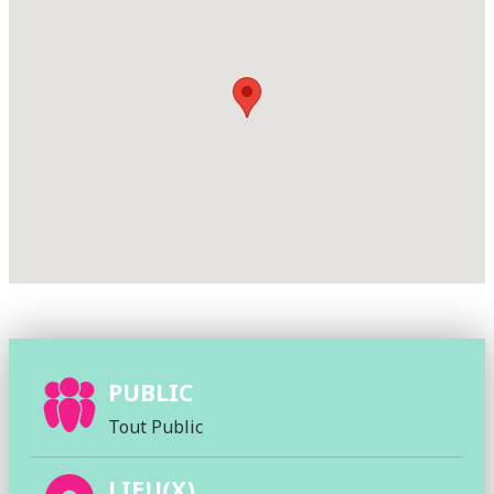
PUBLIC
Tout Public
LIEU(X)