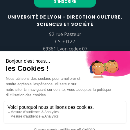
UNIVERSITÉ DE LYON - DIRECTION CULTURE,
SCIENCES ET SOCIÉTÉ
92 rue Pasteur
CS 30122
69361 Lyon cedex 07
popsciences@universite-lyon.fr
Tél.
+33 (0)4 37 37 82 01
https://www.youtube.com/embed/Qm-prNOXepo