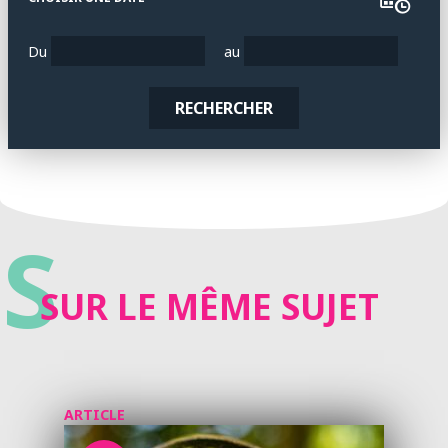
Du
au
RECHERCHER
S
SUR LE MÊME SUJET
ARTICLE