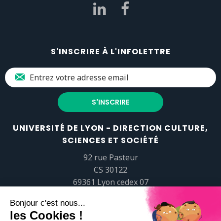
S'INSCRIRE À L'INFOLETTRE
UNIVERSITÉ DE LYON - DIRECTION CULTURE,
SCIENCES ET SOCIÉTÉ
92 rue Pasteur
CS 30122
69361 Lyon cedex 07
popsciences@universite-lyon.fr
Tél.
+33 (0)4 37 37 82 01