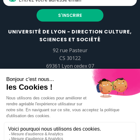
UNIVERSITÉ DE LYON - DIRECTION CULTURE,
SCIENCES ET SOCIÉTÉ
92 rue Pasteur
CS 30122
69361 Lyon cedex 07
popsciences@universite-lyon.fr
Tél.
+33 (0)4 37 37 82 01
https://www.youtube.com/embed/Qm-prNOXepo