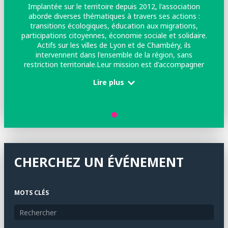
Implantée sur le territoire depuis 2012, l'association
aborde diverses thématiques à travers ses actions :
transitions écologiques, éducation aux migrations,
participations citoyennes, économie sociale et solidaire.
Actifs sur les villes de Lyon et de Chambéry, ils
intervennent dans l'ensemble de la région, sans
restriction territoriale.Leur mission est d'accompagner
l'engagement citoyen en favorisant l'éducation à la
Lire plus
citoyenneté mondiale, en encourageant la création de
coopérations entre les acteurs du territoire, et en
nourrissant, par nos actions, les politiques publiques
pour contribuer à construire un monde plus solidaire et
responsable.
CHERCHEZ UN ÉVÉNEMENT
MOTS CLÉS