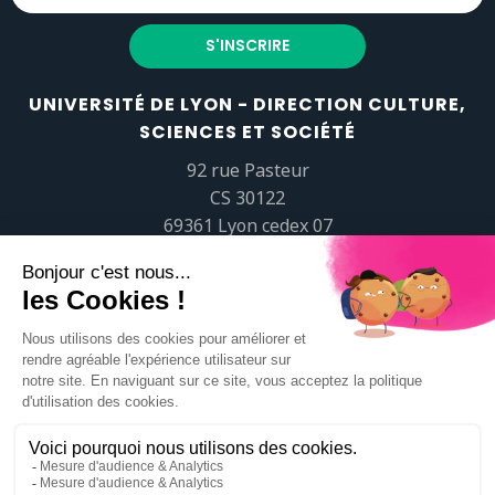
UNIVERSITÉ DE LYON - DIRECTION CULTURE,
SCIENCES ET SOCIÉTÉ
92 rue Pasteur
CS 30122
69361 Lyon cedex 07
popsciences@universite-lyon.fr
Tél.
+33 (0)4 37 37 82 01
https://www.youtube.com/embed/Qm-prNOXepo