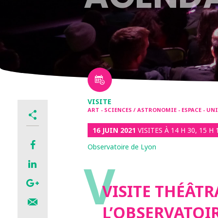
VISITE
ART - SCIENCES / ASTRONOMIE - ESPACE - UN
16 JUIN 2021
VISITES À 14 H 30, 15 H 
Observatoire de Lyon
V
VISITE THÉÂTR
L’OBSERVATOI