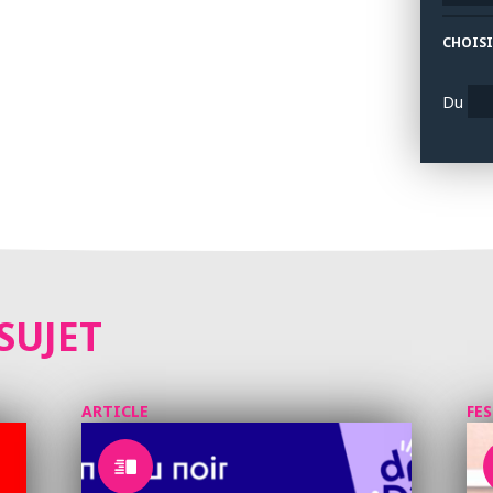
CHOISI
Du
SUJET
ARTICLE
FE