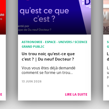
ASTRONOMIE - ESPACE - UNIVERS / SCIENCE
S
GRAND PUBLIC
G
Un trou noir, qu’est-ce que
c’est ? | Du neuf Docteur ?
d
Vous vous êtes déjà demandé
L
comment se forme un trou…
u
r
13 JUIN 2026
1
TE
LIRE LA SUITE