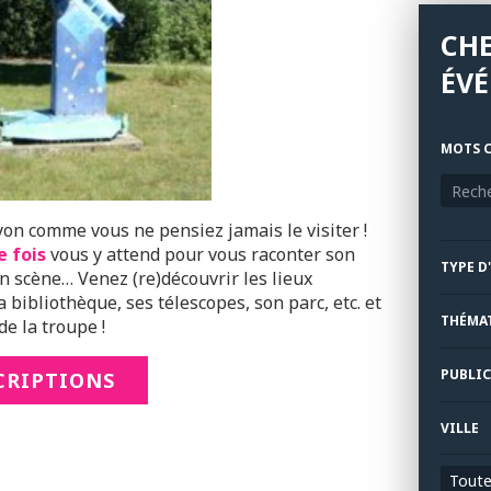
CH
ÉV
MOTS C
yon comme vous ne pensiez jamais le visiter !
e fois
vous y attend pour vous raconter son
TYPE D
en scène… Venez (re)découvrir les lieux
 bibliothèque, ses télescopes, son parc, etc. et
THÉMA
de la troupe !
PUBLIC
CRIPTIONS
VILLE
Toutes