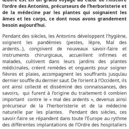
l’ordre des Antonins, précurseurs de l’herboristerie et
de la médecine par les plantes qui soignaient les
âmes et les corps, ce dont nous avons grandement
besoin aujourd’hui.
Pendant
des
siècles,
les
A
ntonins
développent
l’hygiène,
soignent les pandémies (pestes, lèpre, Mal des
ardents…),
conçoivent
de
nouveaux
savoir-faire
et
instruments
chirurgicaux,
accueillent
infirmes
et
malades,
cultivent
dans leurs jardins des plantes
médicinales, créent remèdes
et onguents pour soigner
fièvres et plaies, accompagnent
les
souffrants
jusqu’au
dernier
souffle
du
dernier
saut.
De l’orient à l’Occident, ils
ont ainsi collecté et disséminé des connaissances, des
savoirs, qui furent à l’origine du traitement ô combien
important contre le « mal des ardents », devenus ainsi
précurseur de la l’herboristerie et de la médecine
naturelle par les plantes.
Pendant des siècles, ces
savoir-faire se répandent dans toute
l’Europe au rythme
des différentes implantations de l’Ordre
des hospitaliers