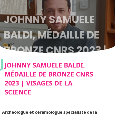
JOHNNY SAMUELE
BALDI, MÉDAILLE DE
BRONZE CNRS 2023 |
J
VISAGES DE LA
JOHNNY SAMUELE BALDI,
MÉDAILLE DE BRONZE CNRS
SCIENCE
2023 | VISAGES DE LA
SCIENCE
Archéologue et céramologue spécialiste de la