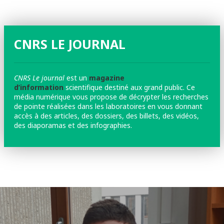
CNRS LE JOURNAL
CNRS Le journal
est un
magazine
d’information
scientifique destiné aux grand public. Ce
média numérique vous propose de décrypter les recherches
de pointe réalisées dans les laboratoires en vous donnant
accès à des articles, des dossiers, des billets, des vidéos,
des diaporamas et des infographies.