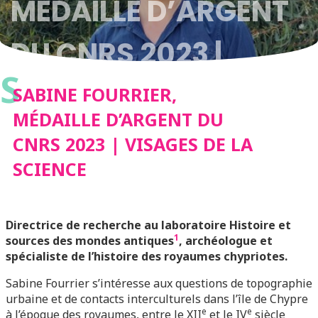
MÉDAILLE D’ARGENT
DU CNRS 2023 |
S
VISAGES DE LA
SABINE FOURRIER,
MÉDAILLE D’ARGENT DU
SCIENCE
CNRS 2023 | VISAGES DE LA
SCIENCE
Directrice de recherche au laboratoire Histoire et
1
sources des mondes antiques
, archéologue et
spécialiste de l’histoire des royaumes chypriotes.
Sabine Fourrier s’intéresse aux questions de topographie
urbaine et de contacts interculturels dans l’île de Chypre
e
e
à l’époque des royaumes, entre le XII
et le IV
siècle