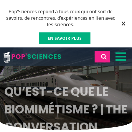
Pop’Sciences répond à tous ceux qui ont soif de
savoirs, de rencontres, d’expériences en lien avec
les sciences.
EN SAVOIR PLUS
QU’EST-CE QUE LE
BIOMIMÉTISME ? | THE
CONVERSATION