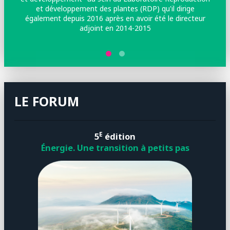
et développement des plantes (RDP) qu'il dirige
I,
également depuis 2016 après en avoir été le directeur
adjoint en 2014-2015
LE FORUM
E
5
édition
Énergie. Une transition à petits pas