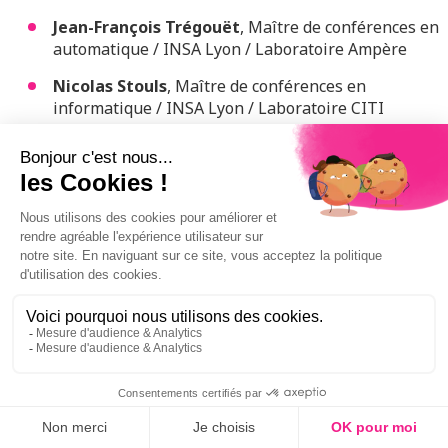
Jean-François Trégouët
, Maître de conférences en
automatique / INSA Lyon / Laboratoire Ampère
Nicolas Stouls
, Maître de conférences en
informatique / INSA Lyon / Laboratoire CITI
Posez vos questions !
Foire aux questions - Numérique et transition
énergétique
VOTRE NOM OU PSEUDO
*
VOTRE QUESTION
*
VOTRE ADRESSE E-MAIL
*