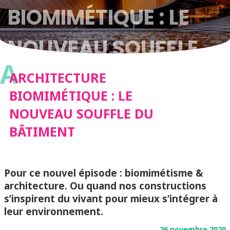
BIOMIMÉTIQUE : LE
NOUVEAU SOUFFLE
A
DU BÂTIMENT
ARCHITECTURE
BIOMIMÉTIQUE : LE
NOUVEAU SOUFFLE DU
BÂTIMENT
Pour ce nouvel épisode : biomimétisme &
architecture. Ou quand nos constructions
s’inspirent du vivant pour mieux s’intégrer à
leur environnement.
26 novembre 2020