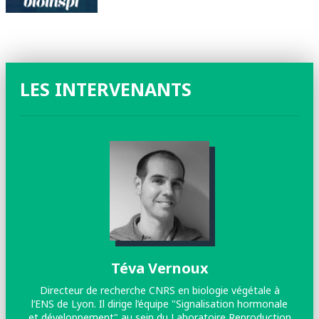
LES INTERVENANTS
Téva Vernoux
Directeur de recherche CNRS en biologie végétale à
l’ENS de Lyon. Il dirige l’équipe "Signalisation hormonale
N
et développement" au sein du Laboratoire Reproduction
ég