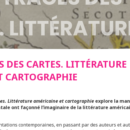
. LITTÉRATUR
AINE ET
S DES CARTES. LITTÉRATURE
T CARTOGRAPHIE
RAPHIE
tes. Littérature américaine et cartographie
explore la mani
tale ont façonné l’imaginaire de la littérature américa
ntations contemporaines, en passant par des auteurs et a