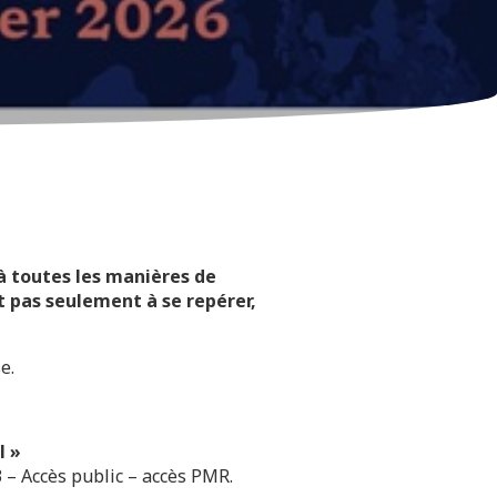
à toutes les manières de
t pas seulement à se repérer,
e.
l »
 – Accès public – accès PMR.