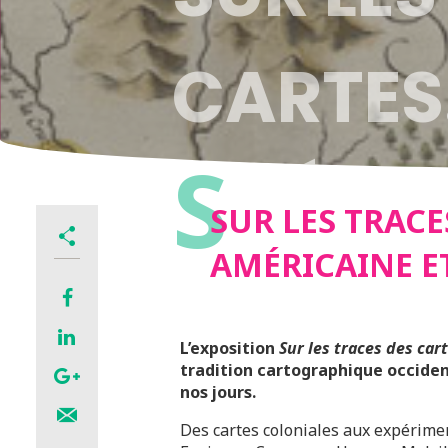
CARTES
S
AMÉRIC
SUR LES TRACE
AMÉRICAINE E
CARTOG
L’exposition
Sur les traces des car
tradition cartographique occiden
nos jours.
Des cartes coloniales aux expérime