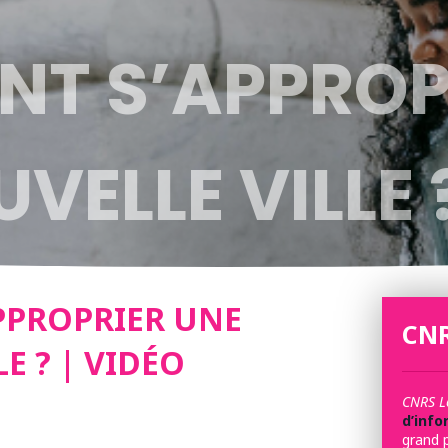
T S’APPROP
VELLE VILLE ?
PPROPRIER UNE
CNR
E ? | VIDÉO
CNRS L
d’info
grand 