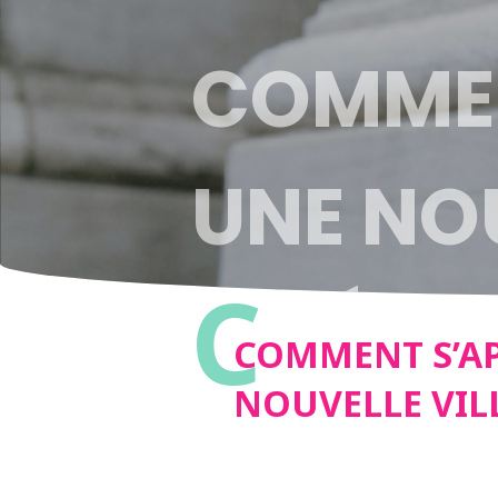
COMMEN
UNE NOU
C
VIDÉO
COMMENT S’A
NOUVELLE VILL