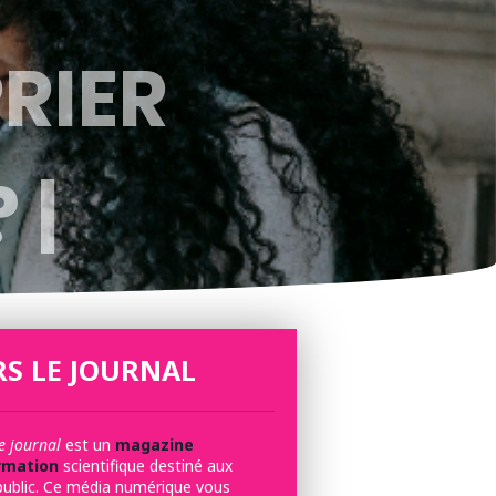
RIER
 |
S LE JOURNAL
e journal
est un
magazine
rmation
scientifique destiné aux
public. Ce média numérique vous