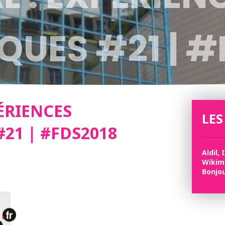
QUES #21 | #
PÉRIENCES
LES
21 | #FDS2018
Aldil, 
Wikimé
Bonjou