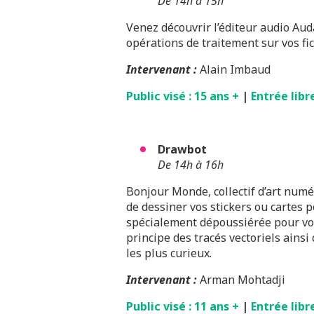
De 14h à 15h
Venez découvrir l’éditeur audio Aud
opérations de traitement sur vos fi
Intervenant
:
Alain Imbaud
Public visé : 15 ans +
|
Entrée libr
Drawbot
De 14h à 16h
Bonjour Monde, collectif d’art num
de dessiner vos stickers ou cartes p
spécialement dépoussiérée pour vous
principe des tracés vectoriels ain
les plus curieux.
Intervenant :
Arman Mohtadji
Public visé : 11 ans +
|
Entrée libr