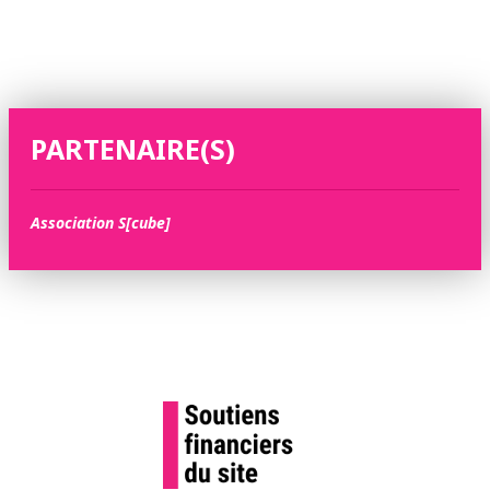
PARTENAIRE(S)
Association S[cube]