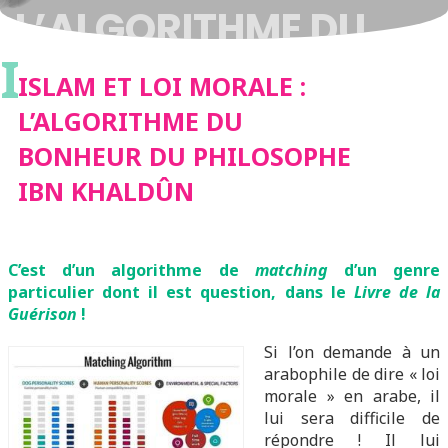
L’ALGORITHME DU
I
BONHEUR DU
ISLAM ET LOI MORALE :
L’ALGORITHME DU
PHILOSOPHE IBN
BONHEUR DU PHILOSOPHE
IBN KHALDÛN
KHALDÛN
C’est d’un algorithme de
matching
d’un genre
particulier dont il est question, dans le
Livre de la
Guérison
!
Si l’on demande à un
arabophile de dire « loi
morale » en arabe, il
lui sera difficile de
répondre ! Il lui