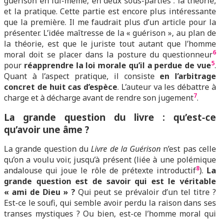
guérison en lui-même, en deux sous-parties : la théorie,
et la pratique. Cette partie est encore plus intéressante
que la première. Il me faudrait plus d’un article pour la
présenter. L’idée maîtresse de la « guérison », au plan de
la théorie, est que le juriste tout autant que l’homme
6
moral doit se placer dans la posture du questionneur
5
pour
réapprendre la loi morale qu’il a perdue de vue
.
Quant à l’aspect pratique, il consiste
en l’arbitrage
concret de huit cas d’espèce
. L’auteur va les débattre à
7
charge et à décharge avant de rendre son jugement
.
L
a grande question du livre : qu’est-ce
qu’avoir une âme ?
La grande question du
Livre de la Guérison
n’est pas celle
qu’on a voulu voir, jusqu’à présent (liée à une polémique
8
andalouse qui joue le rôle de prétexte introductif
).
La
grande question est de savoir qui est le véritable
« ami de Dieu » ?
Qui peut se prévaloir d’un tel titre ?
Est-ce le soufi, qui semble avoir perdu la raison dans ses
transes mystiques ? Ou bien, est-ce l’homme moral qui