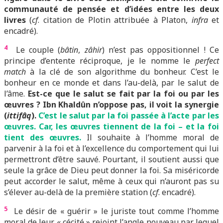
communauté de pensée et d’idées entre les deux
livres
(
cf
. citation de Plotin attribuée à Platon,
infra
et
encadré).
4
Le couple (
bâtin
,
zâhir
) n’est pas oppositionnel ! Ce
principe d’entente réciproque, je le nomme le
perfect
match
à la clé de son algorithme du bonheur. C’est le
bonheur en ce monde et dans l’au-delà, par le salut de
l’âme.
Est-ce que le salut se fait par la foi ou par les
œuvres ? Ibn Khaldûn n’oppose pas, il voit la synergie
(
ittifâq
).
C’est le salut par la foi passée à l’acte par les
œuvres. Car, les œuvres tiennent de la foi – et la foi
tient des œuvres.
Il souhaite à l’homme moral de
parvenir à la foi et à l’excellence du comportement qui lui
permettront d’être sauvé. Pourtant, il soutient aussi que
seule la grâce de Dieu peut donner la foi. Sa miséricorde
peut accorder le salut, même à ceux qui n’auront pas su
s’élever au-delà de la première station (
cf
. encadré).
5
Le désir de « guérir » le juriste tout comme l’homme
moral de leur « cécité » rejoint l’angle nouveau par lequel