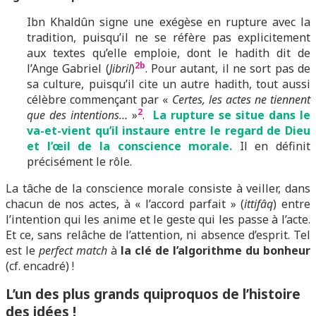
Ibn Khaldûn signe une exégèse en rupture avec la
tradition, puisqu’il ne se réfère pas explicitement
aux textes qu’elle emploie, dont le hadith dit de
2b
l’Ange Gabriel (
Jibril
)
. Pour autant, il ne sort pas de
sa culture, puisqu’il cite un autre hadith, tout aussi
célèbre commençant par «
Certes, les actes ne tiennent
2
que des intentions…
»
.
La rupture se situe dans le
va-et-vient qu’il instaure entre le regard de Dieu
et l’œil de la conscience morale.
Il en définit
précisément le rôle.
La tâche de la conscience morale consiste à veiller, dans
chacun de nos actes, à « l’accord parfait » (
ittifâq
) entre
l’intention qui les anime et le geste qui les passe à l’acte.
Et ce, sans relâche de l’attention, ni absence d’esprit. Tel
est le
perfect match
à
la clé de l’algorithme du bonheur
(cf. encadré) !
L’un des plus grands quiproquos de l’histoire
des idées !