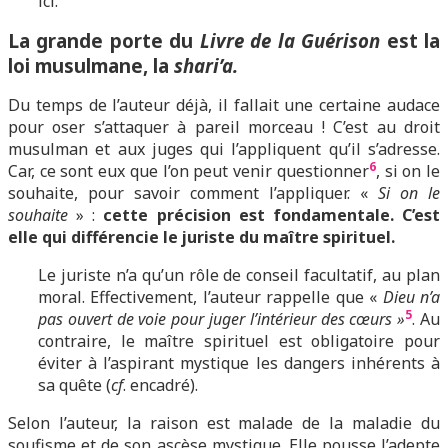
ici.
La grande porte du
Livre de la Guérison
est la
loi musulmane, la
shari’a.
Du temps de l’auteur déjà, il fallait une certaine audace
pour oser s’attaquer à pareil morceau ! C’est au droit
musulman et aux juges qui l’appliquent qu’il s’adresse.
6
Car, ce sont eux que l’on peut venir questionner
, si on le
souhaite, pour savoir comment l’appliquer. «
Si on le
souhaite
» :
cette précision est fondamentale. C’est
elle qui différencie le juriste du maître spirituel.
Le juriste n’a qu’un rôle de conseil facultatif, au plan
moral. Effectivement, l’auteur rappelle que «
Dieu n’a
5
pas ouvert de voie pour juger l’intérieur des cœurs »
. Au
contraire, le maître spirituel est obligatoire pour
éviter à l’aspirant mystique les dangers inhérents à
sa quête (
cf
. encadré).
Selon l’auteur, la raison est malade de la maladie du
soufisme et de son ascèse mystique. Elle pousse l’adepte