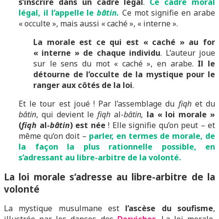
s’inscrire dans un cadre légal
.
Ce cadre moral
légal, il l’appelle le
bâtin.
Ce mot signifie en arabe
« occulte », mais aussi « caché », « interne ».
La morale est ce qui est « caché » au for
« interne » de chaque individu
. L’auteur joue
sur le sens du mot « caché », en arabe.
Il le
détourne de l’occulte de la mystique pour le
ranger aux côtés de la loi
.
Et le tour est joué ! Par l’assemblage du
fiqh
et du
bâtin
, qui devient le
fiqh
al-
bâtin,
la « loi morale »
(
fiqh
al-
bâtin
) est née
! Elle signifie qu’on peut – et
même qu’on doit –
parler, en termes de morale, de
la façon la plus rationnelle possible, en
s’adressant au libre-arbitre de la volonté.
La loi morale s’adresse au libre-arbitre de la
volonté
La mystique musulmane est
l’ascèse du soufisme
,