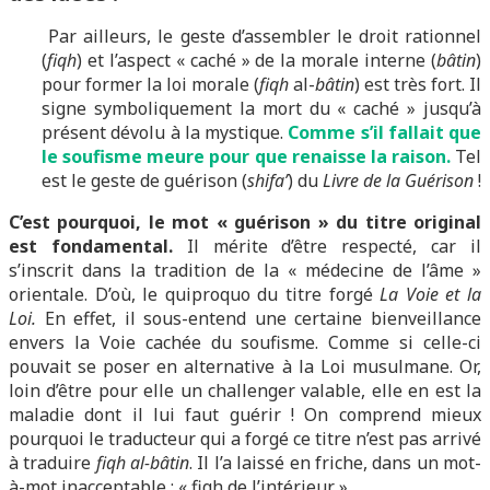
Par ailleurs, le geste d’assembler le droit rationnel
(
fiqh
) et l’aspect « caché » de la morale interne (
bâtin
)
pour former la loi morale (
fiqh
al-
bâtin
) est très fort. Il
signe symboliquement la mort du « caché » jusqu’à
présent dévolu à la mystique.
Comme s’il fallait que
le soufisme meure pour que renaisse la raison.
Tel
est le geste de guérison (
shifa’
) du
Livre de la Guérison
!
C’est pourquoi, le mot « guérison » du titre original
est fondamental.
Il mérite d’être respecté, car il
s’inscrit dans la tradition de la « médecine de l’âme »
orientale. D’où, le quiproquo du titre forgé
La Voie et la
Loi.
En effet, il sous-entend une certaine bienveillance
envers la Voie cachée du soufisme. Comme si celle-ci
pouvait se poser en alternative à la Loi musulmane. Or,
loin d’être pour elle un challenger valable, elle en est la
maladie dont il lui faut guérir ! On comprend mieux
pourquoi le traducteur qui a forgé ce titre n’est pas arrivé
à traduire
fiqh al-bâtin
. Il l’a laissé en friche, dans un mot-
à-mot inacceptable : « fiqh de l’intérieur ».