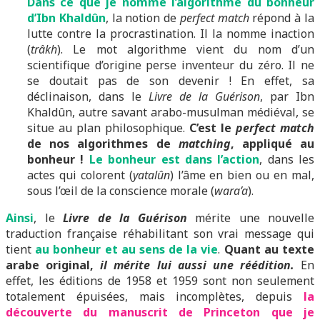
Dans ce que je nomme l’algorithme du bonheur
d’Ibn Khaldûn
, la notion de
perfect match
répond à la
lutte contre la procrastination. Il la nomme inaction
(
trâkh
). Le mot algorithme vient du nom d’un
scientifique d’origine perse inventeur du zéro. Il ne
se doutait pas de son devenir ! En effet, sa
déclinaison, dans le
Livre de la Guérison
, par Ibn
Khaldûn, autre savant arabo-musulman médiéval, se
situe au plan philosophique.
C’est le
perfect match
de nos algorithmes de
matching
, appliqué au
bonheur !
Le bonheur est dans l’action
, dans les
actes qui colorent (
yatalûn
) l’âme en bien ou en mal,
sous l’œil de la conscience morale (
wara’a
).
Ainsi
, le
Livre de la Guérison
mérite une nouvelle
traduction française réhabilitant son vrai message qui
tient
au bonheur et au sens de la vie
.
Quant au texte
arabe original,
il mérite lui aussi une réédition.
En
effet, les éditions de 1958 et 1959 sont non seulement
totalement épuisées, mais incomplètes, depuis
la
découverte du manuscrit de Princeton que je