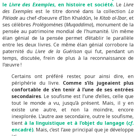
le
Livre des Exemples,
en histoire et société.
Le
Livre
des Exemples
est le titre donné dans la collection
La
Pléiade
au chef-d’oeuvre d’Ibn Khaldûn, le
Kitab al-Ibar
, et
ses célèbres
Prolégomènes
(
Muqaddima
), monument de la
pensée au patrimoine mondial de l’humanité. Un même
élan génial de la pensée permet d’établir le parallèle
entre les deux livres. Ce même élan génial corrobore la
paternité du
Livre de la Guérison
qui fut, pendant un
temps, discutée, frein de plus à la reconnaissance de
l’œuvre !
Certains ont préféré rester, pour ainsi dire, en
périphérie du livre.
Comme s’ils jugeaient plus
confortable de s’en tenir à l’une de ses entrées
secondaires
. Le soufisme est l’une d’elles, celle que
tout le monde a vu, jusqu’à présent. Mais, il y en
existe une autre, et non la moindre, encore
inexplorée. L’autre axe secondaire, outre le soufisme,
tient
à la linguistique et à l’objet du langage (
cf
.
encadré)
. Mais, c’est l’axe principal que je développe