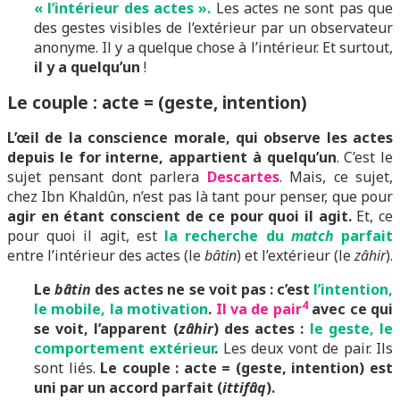
« l’intérieur des actes ».
Les actes ne sont pas que
des gestes visibles de l’extérieur par un observateur
anonyme. Il y a quelque chose à l’intérieur. Et surtout,
il y a quelqu’un
!
Le couple : acte = (geste, intention)
L’œil de la conscience morale, qui observe les actes
depuis le for interne, appartient à quelqu’un
. C’est le
sujet pensant dont parlera
Descartes
. Mais, ce sujet,
chez Ibn Khaldûn, n’est pas là tant pour penser, que pour
agir en étant conscient de ce pour quoi il agit.
Et, ce
pour quoi il agit, est
la recherche du
match
parfait
entre l’intérieur des actes (le
bâtin
) et l’extérieur (le
zâhir
).
Le
bâtin
des actes ne se voit pas : c’est
l’intention,
4
le mobile, la motivation
.
Il va de pair
avec ce qui
se voit, l’apparent (
zâhir
) des actes :
le geste, le
comportement extérieur
.
Les deux vont de pair. Ils
sont liés.
Le couple : acte = (geste, intention) est
uni par un accord parfait (
ittifâq
).