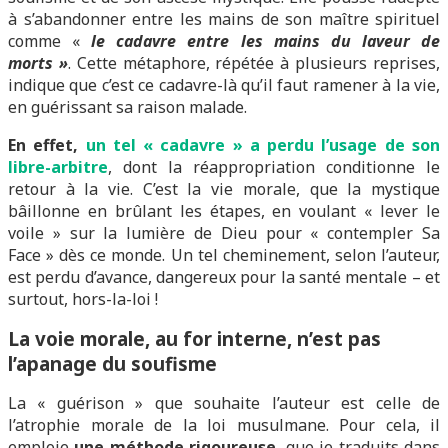
à s’abandonner entre les mains de son maître spirituel
comme «
le cadavre entre les mains du laveur de
morts »
. Cette métaphore, répétée à plusieurs reprises,
indique que c’est ce cadavre-là qu’il faut ramener à la vie,
en guérissant sa raison malade.
En effet,
un tel « cadavre » a perdu l’usage de son
libre-arbitre
, dont la réappropriation conditionne le
retour à la vie. C’est la vie morale, que la mystique
bâillonne en brûlant les étapes, en voulant « lever le
voile » sur la lumière de Dieu pour « contempler Sa
Face » dès ce monde. Un tel cheminement, selon l’auteur,
est perdu d’avance, dangereux pour la santé mentale – et
surtout, hors-la-loi !
La voie morale, au for interne, n’est pas
l’apanage du soufisme
La « guérison » que souhaite l’auteur est celle de
l’atrophie morale de la loi musulmane. Pour cela, il
emploie
une méthode rigoureuse
, que je traduits dans