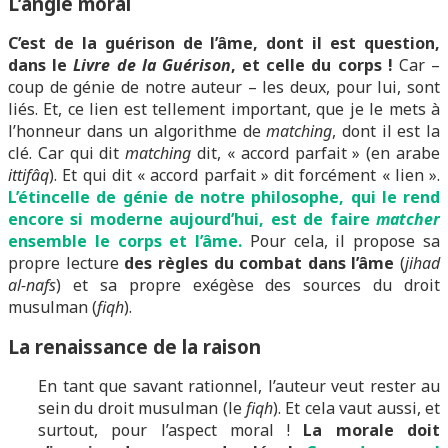
L’angle moral
C’est de la guérison de l’âme, dont il est question,
dans le
Livre de la Guérison
, et celle du corps !
Car –
coup de génie de notre auteur – les deux, pour lui, sont
liés. Et, ce lien est tellement important, que je le mets à
l’honneur dans un algorithme de
matching
, dont il est la
clé. Car qui dit
matching
dit, « accord parfait » (en arabe
ittifâq
). Et qui dit « accord parfait » dit forcément « lien ».
L’étincelle de génie de notre philosophe, qui le rend
encore si moderne aujourd’hui, est de faire
matcher
ensemble le corps et l’âme.
Pour cela, il propose sa
propre lecture
des règles du combat dans l’âme
(
jihad
al-nafs
) et sa propre exégèse des sources du droit
musulman (
fiqh
).
La renaissance de la raison
En tant que savant rationnel, l’auteur veut rester au
sein du droit musulman (le
fiqh
). Et cela vaut aussi, et
surtout, pour l’aspect moral !
La morale doit