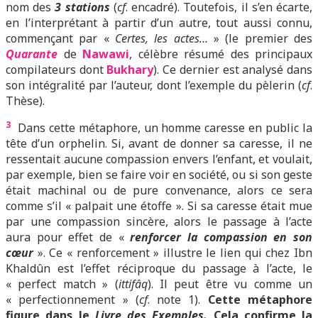
nom des
3 stations
(
cf
. encadré). Toutefois,
il s’e
n écarte,
en l’interprétant à partir d’un autre, tout aussi connu,
commençant par «
Certes, les actes…
» (le premier des
Quarante
de
Nawawi
, célèbre résumé des principaux
compilateurs dont
Bukhary
). Ce dernier est analysé dans
son intégralité par l’auteur, dont l’exemple du pèlerin (
cf
.
Thèse).
3
Dans cette métaphore, un homme caresse en public la
tête d’un orphelin. Si, avant de donner sa caresse, il ne
ressentait aucune compassion envers l’enfant, et voulait,
par exemple, bien se faire voir en société, ou si son geste
était machinal ou de pure convenance, alors ce sera
comme s’il « palpait une étoffe ». Si sa caresse était mue
par une compassion sincère, alors le passage à l’acte
aura pour effet de «
renforcer la compassion en son
cœur
». Ce « renforcement » illustre le lien qui chez Ibn
Khaldûn est l’effet réciproque du passage à l’acte, le
« perfect match » (
ittifâq
). Il peut être vu comme un
« perfectionnement » (
cf
. note 1).
Cette métaphore
figure dans le
Livre des Exemples.
Cela confirme la