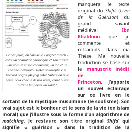
manquera le texte
original du
Shifa
’ (
Livre
de la Guérison
) du
grand savant
médiéval
I
bn
Khaldoun
que je
commente et
retraduits dans ma
De nos jours, on calcule le « perfect match »
Thèse. Ma nouvelle
entre un animal de compagnie et son maître,
traduction se base sur
une voiture et son conducteur, un job et un
le
manuscrit inédit
chercheur d’emploi. Notre philosophe vise
de
l’accord parfait (ittifaq) entre l’intention et le
geste, pour chacun de nos actes, censé ouvrir
Princeton
.
J’apporte
à l’âme les portes du salut !
un nouvel éclairage
sur ce livre en le
sortant de la mystique musulmane (le soufisme). Son
vrai sujet est le bonheur et le sens de la vie (en islam
moral) que j’illustre sous la forme d’un algorithme de
matching
. Je restaure son titre original
Shifa
‘ qui
signifie « guérison » dans la tradition de la