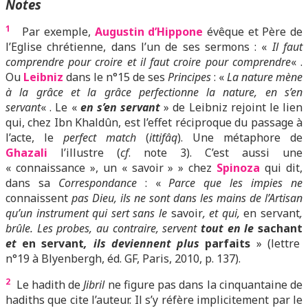
Notes
1
Par exemple,
Augustin d’Hippone
évêque et Père de
l’Eglise chrétienne, dans l’un de ses sermons : «
Il faut
comprendre pour croire et il faut croire pour comprendre
« .
Ou
Leibniz
dans le n°15 de ses
Principes
: «
La nature mène
à la grâce et la grâce perfectionne la nature, en s’en
servant
« . Le «
en s’en servant
» de Leibniz rejoint le lien
qui, chez Ibn Khaldûn, est l’effet réciproque du passage à
l’acte, le
perfect match
(
ittifâq
). Une métaphore de
Ghazali
l’illustre (
cf
. note 3). C’est aussi une
« connaissance », un « savoir » » chez
Spinoza
qui dit,
dans sa
Correspondance
: «
Parce que les impies ne
connaissent
pas Dieu, ils ne sont dans les mains de l’Artisan
qu’un instrument qui sert sans le
savoir
, et qui,
en servant
,
brûle. Les probes, au contraire, servent
tout en le
sachant
et
en servant
, ils deviennent plus
parfaits
» (lettre
n°19 à Blyenbergh, éd. GF, Paris, 2010, p. 137).
2
Le hadith de
Jibril
ne figure pas dans la cinquantaine de
hadiths que cite l’auteur. Il s’y réfère implicitement par le