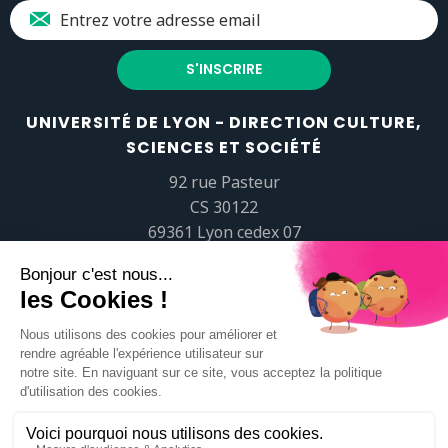
UNIVERSITÉ DE LYON - DIRECTION CULTURE,
SCIENCES ET SOCIÉTÉ
92 rue Pasteur
CS 30122
69361 Lyon cedex 07
popsciences@universite-lyon.fr
Tél.
+33 (0)4 37 37 82 01