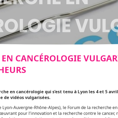
OLOGIE VUL
 JEUNES CHE
 EN CANCÉROLOGIE VULGARI
HEURS
che en cancérologie qui s’est tenu à Lyon les 4 et 5 avri
e de vidéos vulgarisées.
 Lyon-Auvergne-Rhône-Alpes), le Forum de la recherche en 
uvrant pour l’innovation et la recherche contre le cancer, 