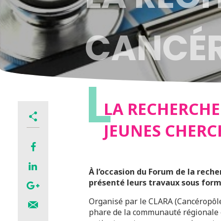
CANCÉR
L
PAR DE
LA RECHERCHE
JEUNES CHERC
À l’occasion du Forum de la recher
présenté leurs travaux sous form
Organisé par le CLARA (Cancéropôle
phare de la communauté régionale œ