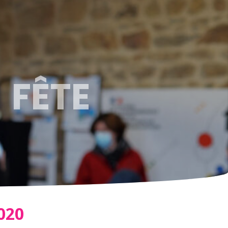
 FÊTE
020