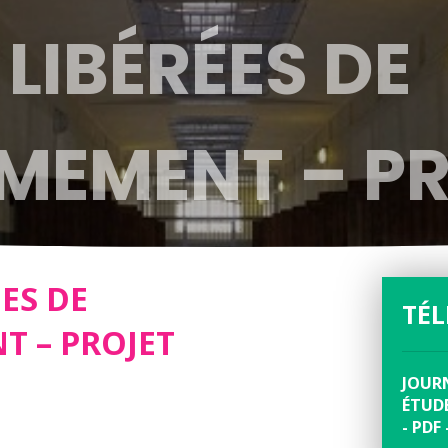
LIBÉRÉES DE
RMEMENT – P
ES DE
TÉ
T – PROJET
JOUR
ÉTUD
- PDF